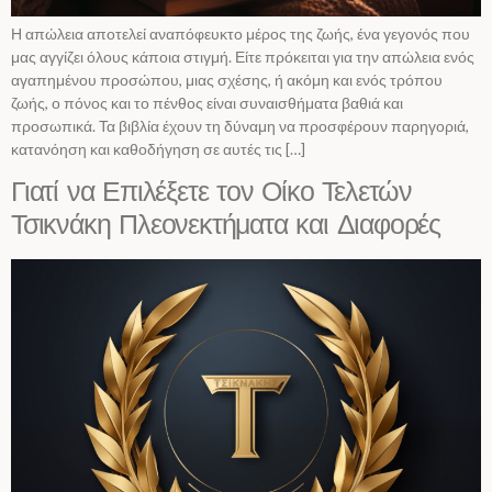
Η απώλεια αποτελεί αναπόφευκτο μέρος της ζωής, ένα γεγονός που
μας αγγίζει όλους κάποια στιγμή. Είτε πρόκειται για την απώλεια ενός
αγαπημένου προσώπου, μιας σχέσης, ή ακόμη και ενός τρόπου
ζωής, ο πόνος και το πένθος είναι συναισθήματα βαθιά και
προσωπικά. Τα βιβλία έχουν τη δύναμη να προσφέρουν παρηγοριά,
κατανόηση και καθοδήγηση σε αυτές τις […]
Γιατί να Επιλέξετε τον Οίκο Τελετών
Τσικνάκη Πλεονεκτήματα και Διαφορές