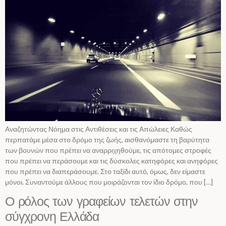
Αναζητώντας Νόημα στις Αντιθέσεις και τις Απώλειες Καθώς
περπατάμε μέσα στο δρόμο της ζωής, αισθανόμαστε τη βαρύτητα
των βουνών που πρέπει να αναρριχηθούμε, τις απότομες στροφές
που πρέπει να περάσουμε και τις δύσκολες κατηφόρες και ανηφόρες
που πρέπει να διαπεράσουμε. Στο ταξίδι αυτό, όμως, δεν είμαστε
μόνοι. Συναντούμε άλλους που μοιράζονται τον ίδιο δρόμο, που […]
Ο ρόλος των γραφείων τελετών στην
σύγχρονη Ελλάδα