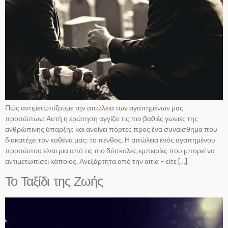
Πώς αντιμετωπίζουμε την απώλεια των αγαπημένων μας
προσώπων; Αυτή η ερώτηση αγγίζει τις πιο βαθιές γωνιές της
ανθρώπινης ύπαρξης και ανοίγει πόρτες προς ένα συναίσθημα που
διακατέχει τον καθένα μας: το πένθος. Η απώλεια ενός αγαπημένου
προσώπου είναι μια από τις πιο δύσκολες εμπειρίες που μπορεί να
αντιμετωπίσει κάποιος. Ανεξάρτητα από την αιτία – είτε […]
Το Ταξίδι της Ζωής