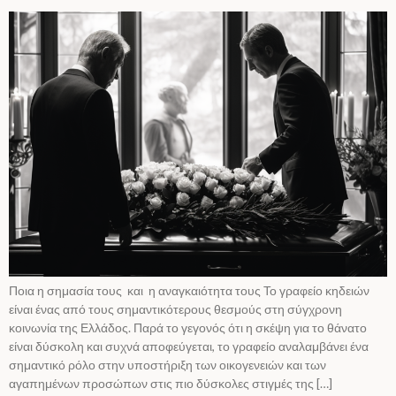
Ποια η σημασία τους και η αναγκαιότητα τους Το γραφείο κηδειών
είναι ένας από τους σημαντικότερους θεσμούς στη σύγχρονη
κοινωνία της Ελλάδος. Παρά το γεγονός ότι η σκέψη για το θάνατο
είναι δύσκολη και συχνά αποφεύγεται, το γραφείο αναλαμβάνει ένα
σημαντικό ρόλο στην υποστήριξη των οικογενειών και των
αγαπημένων προσώπων στις πιο δύσκολες στιγμές της […]