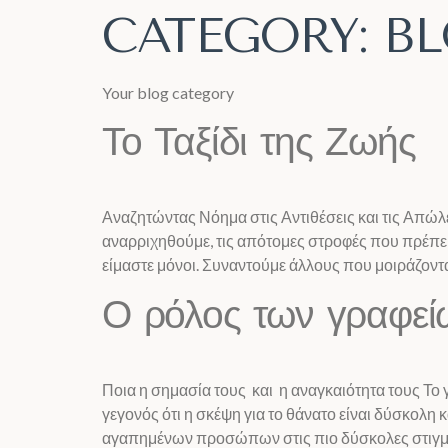
CATEGORY:
B
Your blog category
Το Ταξίδι της Ζωής
Αναζητώντας Νόημα στις Αντιθέσεις και τις Απώ
αναρριχηθούμε, τις απότομες στροφές που πρέπει
είμαστε μόνοι. Συναντούμε άλλους που μοιράζονται
Ο ρόλος των γραφεί
Ποια η σημασία τους και η αναγκαιότητα τους Το
γεγονός ότι η σκέψη για το θάνατο είναι δύσκολη
αγαπημένων προσώπων στις πιο δύσκολες στιγμέ