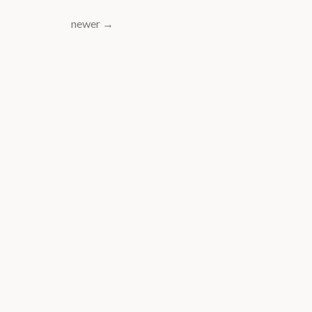
newer
→